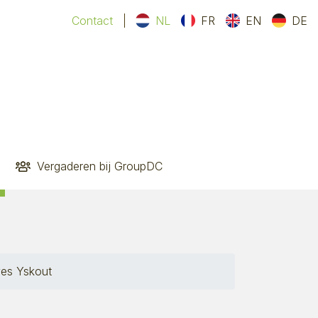
Contact
NL
FR
EN
DE
Vergaderen bij GroupDC
es Yskout