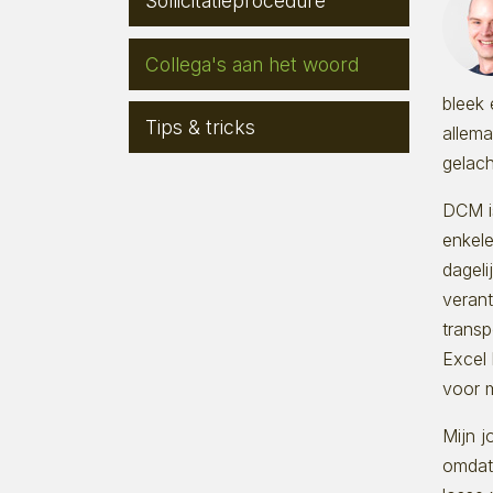
Sollicitatieprocedure
Collega's aan het woord
bleek 
Tips & tricks
allema
gelac
DCM is
enkele
dageli
veran
transp
Excel 
voor m
Mijn j
omdat 