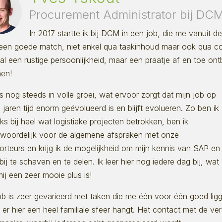
Procurement Administrator bij DC
In 2017 startte ik bij DCM in een job, die me vanuit d
een goede match, niet enkel qua taakinhoud maar ook qua co
al een rustige persoonlijkheid, maar een praatje af en toe ont
hen!
 nog steeds in volle groei, wat ervoor zorgt dat mijn job op
 jaren tijd enorm geëvolueerd is en blijft evolueren. Zo ben ik
jks bij heel wat logistieke projecten betrokken, ben ik
twoordelijk voor de algemene afspraken met onze
orteurs en krijg ik de mogelijkheid om mijn kennis van SAP en
bij te schaven en te delen. Ik leer hier nog iedere dag bij, wat
ij een zeer mooie plus is!
ob is zeer gevarieerd met taken die me één voor één goed lig
er hier een heel familiale sfeer hangt. Het contact met de ver